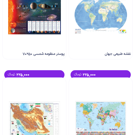
نقشه طبیعی جهان
پوستر منظومه شمسی 50×70
225,000
تومانء
225,000
تومانء