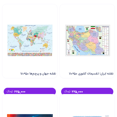
نقشه ایران؛ تقسیمات کشوری 50×70
نقشه جهان و پرچم‌ها 50×70
225,000
تومانء
225,000
تومانء