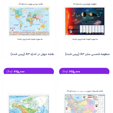
منظومه شمسی سایز A3 (پرس شده)
نقشه جهان در اندازه A3 (پرس شده)
225,000
تومانء
225,000
تومانء