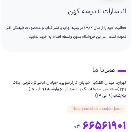
انتشارات اندیشه کهن
فعالیت خود را از سال 1382 در زمینه چاپ و نشر کتاب و محصولات فرهنگی آغاز
نموده است . در این فروشگاه بدون واسطه اقدام به خرید نمایید.
با ما
تماس
تهران، میدان انقلاب، خیابان کارگرجنوبی، خیابان لبافی‌نژادغربی، پلاک
229(ساختمان ستاره)، زنگ 1 شنبه الی چهارشنبه (9 الی 17)
پنج‌شنبه(9 الی 14)
info[at]andishekohan[dot]com
66561901
021