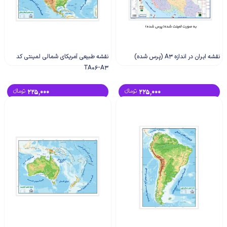
نقشه ایران در اندازه A3 (پرس شده)
نقشه طبیعی آمریکای شمالی لمینتی کد
TA06-A3
225,000
تومانء
225,000
تومانء