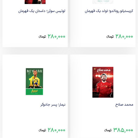
کریستیانو رونالدو؛ تولد یک قهرمان
لوئیس سوآرز؛ داستان یک قهرمان
280,000
280,000
تومانء
تومانء
محمد صلاح
نیمار؛ پسر جادوگر
280,000
385,000
تومانء
تومانء