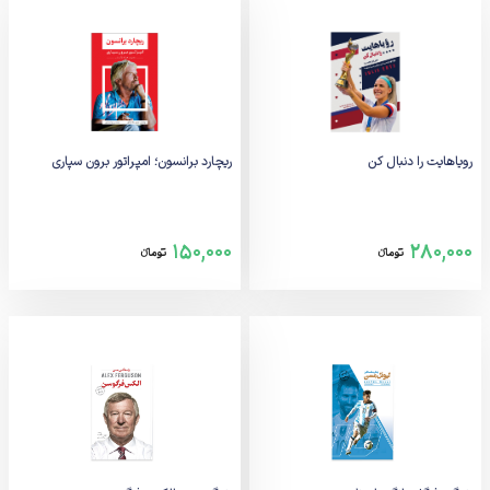
رویاهایت را دنبال کن
ریچارد برانسون؛ امپراتور برون سپاری
150,000
280,000
تومانء
تومانء