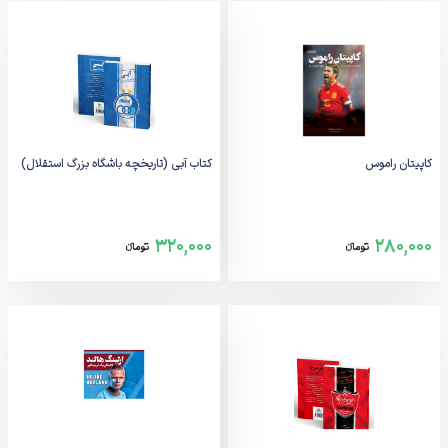
کاپیتان راموس
کتاب آبی (تاریخچه باشگاه بزرگ استقلال)
320,000
280,000
تومانء
تومانء