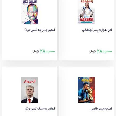
ادن هازارد؛ پسر کهکشانی
استیو جابز چه کسی بود؟
280,000
280,000
تومانء
تومانء
امباپه؛ پسر طلایی
انقلاب به سبک آرسن ونگر