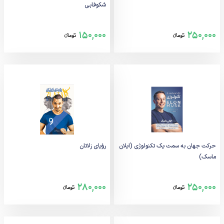
شکوفایی
150,000
250,000
تومانء
تومانء
حرکت جهان به سمت یک تکنولوژی (ایلان
رؤیای زلاتان
ماسک)
280,000
250,000
تومانء
تومانء