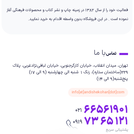
فعالیت خود را از سال 1382 در زمینه چاپ و نشر کتاب و محصولات فرهنگی آغاز
نموده است . در این فروشگاه بدون واسطه اقدام به خرید نمایید.
با ما
تماس
تهران، میدان انقلاب، خیابان کارگرجنوبی، خیابان لبافی‌نژادغربی، پلاک
229(ساختمان ستاره)، زنگ 1 شنبه الی چهارشنبه (9 الی 17)
پنج‌شنبه(9 الی 14)
info[at]andishekohan[dot]com
66561901
021
73 65 121
0919
پشتیبانی سریع