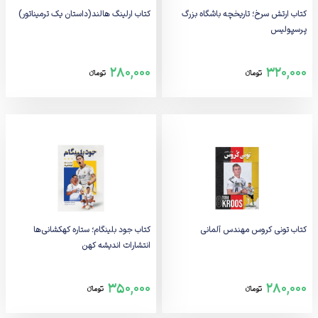
کتاب ارتش سرخ؛ تاریخچه باشگاه بزرگ
کتاب ارلینگ هالند(داستان یک ترمیناتور)
پرسپولیس
280,000
320,000
تومانء
تومانء
کتاب تونی کروس مهندس آلمانی
کتاب جود بلینگام؛ ستاره کهکشانی‌ها
انتشارات اندیشه کهن
350,000
280,000
تومانء
تومانء