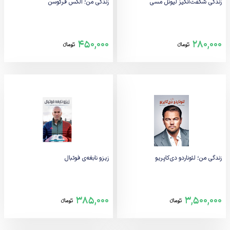
زندگی شگفت‌انگیز لیونل مسی
زندگی من؛ الکس فرگوسن
450,000
280,000
تومانء
تومانء
زندگی من؛ لئوناردو دی‌کاپریو
زیزو نابغه‌ی فوتبال
385,000
3,500,000
تومانء
تومانء