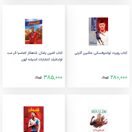
کتاب روبرت لواندوفسکی: ماشین گلزنی
کتاب لامین یامال: شاهکار لاماسیا اثر مت
اولدفیلد انتشارات اندیشه کهن
385,000
280,000
تومانء
تومانء