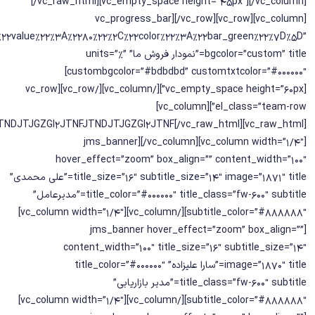
[/vc_raw_html][vc_empty_space height=”45px”][/vc_column]
[/vc_row][vc_row][vc_column][vc_progress_bar
value%22%3A%2280%22%2C%22color%22%3A%22bar_green%22%7D%5D”
bgcolor=”custom” title=”نمودار فروش ما” units=”%”
custombgcolor=”#bdbdbd” customtxtcolor=”#000000″]
[vc_empty_space height=”60px”][/vc_column][/vc_row][vc_row
el_class=”team-row”][vc_column]
NDJTJGZGl2JTNFJTNDJTJGZGl2JTNF[/vc_raw_html]
[/vc_column][vc_column width=”1/4″][jms_banner
hover_effect=”zoom” box_align=”” content_width=”100″
title_size=”16″ subtitle_size=”14″ image=”1871″ title=”علی محمدی”
title_color=”#000000″ title_class=”fw-600″ subtitle=”مدیرعامل”
subtitle_color=”#888888″][/vc_column][vc_column width=”1/4″]
[jms_banner hover_effect=”zoom” box_align=””
content_width=”100″ title_size=”16″ subtitle_size=”14″
image=”1870″ title=”سارا علیزاده” title_color=”#000000″
title_class=”fw-600″ subtitle=”مدیر بازاریابی”
subtitle_color=”#888888″][/vc_column][vc_column width=”1/4″]