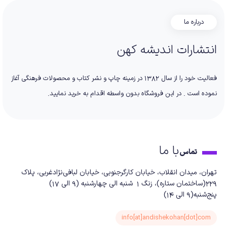
درباره ما
انتشارات اندیشه کهن
فعالیت خود را از سال 1382 در زمینه چاپ و نشر کتاب و محصولات فرهنگی آغاز
نموده است . در این فروشگاه بدون واسطه اقدام به خرید نمایید.
با ما
تماس
تهران، میدان انقلاب، خیابان کارگرجنوبی، خیابان لبافی‌نژادغربی، پلاک
229(ساختمان ستاره)، زنگ 1 شنبه الی چهارشنبه (9 الی 17)
پنج‌شنبه(9 الی 14)
info[at]andishekohan[dot]com