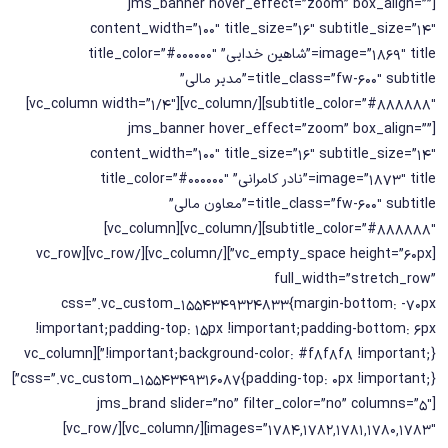
[jms_banner hover_effect=”zoom” box_align=””
content_width=”100″ title_size=”16″ subtitle_size=”14″
image=”1869″ title=”شاهین خدایی” title_color=”#000000″
title_class=”fw-600″ subtitle=”مدیر مالی”
subtitle_color=”#888888″][/vc_column][vc_column width=”1/4″]
[jms_banner hover_effect=”zoom” box_align=””
content_width=”100″ title_size=”16″ subtitle_size=”14″
image=”1873″ title=”نادر کامرانی” title_color=”#000000″
title_class=”fw-600″ subtitle=”معاون مالی”
subtitle_color=”#888888″][/vc_column][vc_column]
[vc_empty_space height=”60px”][/vc_column][/vc_row][vc_row
full_width=”stretch_row”
css=”.vc_custom_1554349324833{margin-bottom: -70px
!important;padding-top: 15px !important;padding-bottom: 6px
!important;background-color: #f8f8f8 !important;}”][vc_column
css=”.vc_custom_1554349316087{padding-top: 0px !important;}”]
[jms_brand slider=”no” filter_color=”no” columns=”5″
images=”1784,1782,1781,1780,1783″][/vc_column][/vc_row]