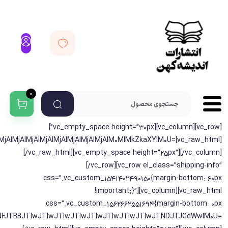
0
[vc_row][vc_column][vc_empty_space height=”30px”]
MjAlMjAlMjAlMjAlMjAlMjAlMjAlM0MlMkZkaXYlM0U=
[/vc_raw_html][vc_empty_space height=”25px”][/vc_column]
[/vc_row][vc_row el_class=”shipping-info”
css=”.vc_custom_1541402490150{margin-bottom: 60px
!important;}”][vc_column][vc_raw_html
css=”.vc_custom_1562662551694{margin-bottom: 0px
NFJTBBJTIwJTIwJTIwJTIwJTIwJTIwJTIwJTIwJTNDJTJGdWwlM0U=