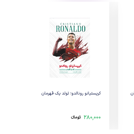
ن
کریستیانو رونالدو؛ تولد یک قهرمان
280,000
تومانء