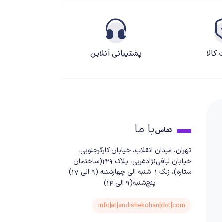
کالا
پشتیبانی آنلاین
با ما
تماس
تهران، میدان انقلاب، خیابان کارگرجنوبی،
خیابان لبافی‌نژادغربی، پلاک 229(ساختمان
ستاره)، زنگ 1 شنبه الی چهارشنبه (9 الی 17)
پنج‌شنبه(9 الی 14)
info[at]andishekohan[dot]com