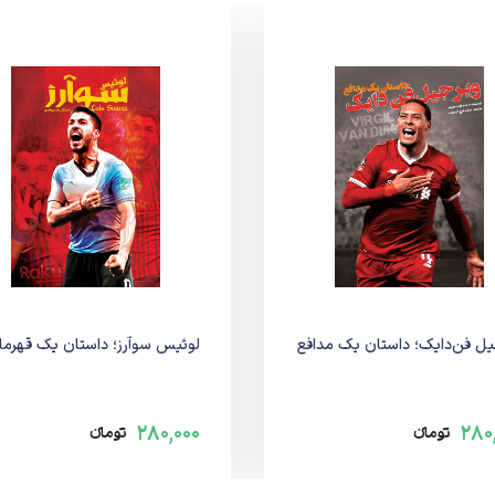
یل فن‌دایک؛ داستان یک مدافع
لوئیس سوآرز؛ داستان یک قهرما
280,000
280
تومانء
تومانء