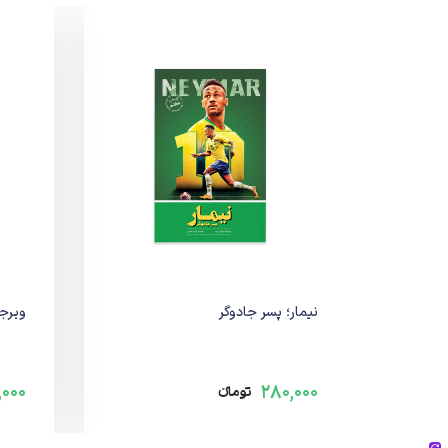
نیمار؛ پسر جادوگر
ویرج
,000
280,000
تومانء