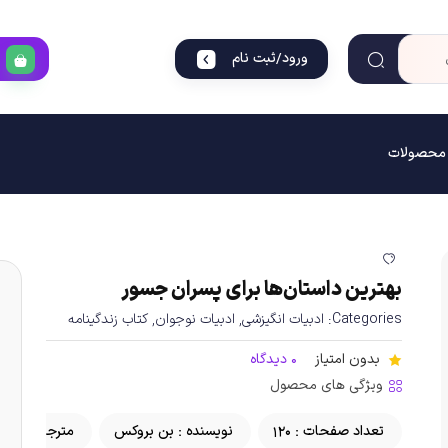
ورود/ثبت نام
گ محصولات
بهترین داستان‌ها برای پسران جسور
Categories:
ادبیات انگیزشی
,
ادبیات نوجوان
,
کتاب زندگینامه
بدون امتیاز
0 دیدگاه
ویژگی های محصول
1
نویسنده : بن بروکس
مترجم : مژده فتح‌اله‌زاده
شابک : 9786007961773