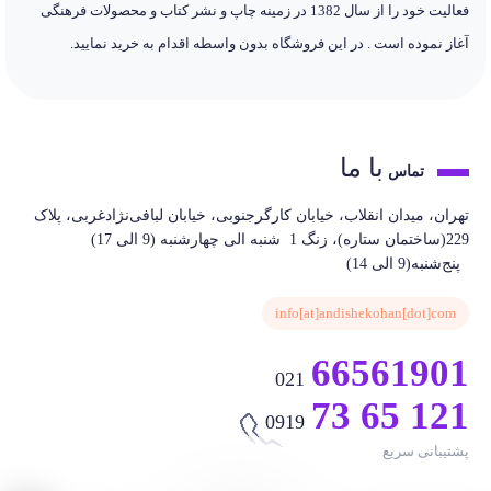
فعالیت خود را از سال 1382 در زمینه چاپ و نشر کتاب و محصولات فرهنگی
آغاز نموده است . در این فروشگاه بدون واسطه اقدام به خرید نمایید.
با ما
تماس
تهران، میدان انقلاب، خیابان کارگرجنوبی، خیابان لبافی‌نژادغربی، پلاک
229(ساختمان ستاره)، زنگ 1 شنبه الی چهارشنبه (9 الی 17)
پنج‌شنبه(9 الی 14)
info[at]andishekohan[dot]com
66561901
021
73 65 121
0919
پشتیبانی سریع