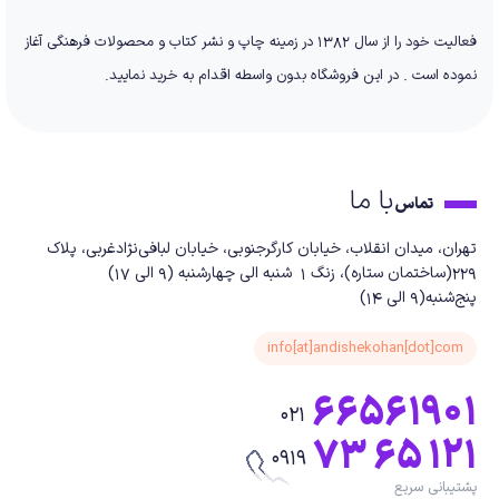
فعالیت خود را از سال 1382 در زمینه چاپ و نشر کتاب و محصولات فرهنگی آغاز
نموده است . در این فروشگاه بدون واسطه اقدام به خرید نمایید.
با ما
تماس
تهران، میدان انقلاب، خیابان کارگرجنوبی، خیابان لبافی‌نژادغربی، پلاک
229(ساختمان ستاره)، زنگ 1 شنبه الی چهارشنبه (9 الی 17)
پنج‌شنبه(9 الی 14)
info[at]andishekohan[dot]com
66561901
021
73 65 121
0919
پشتیبانی سریع