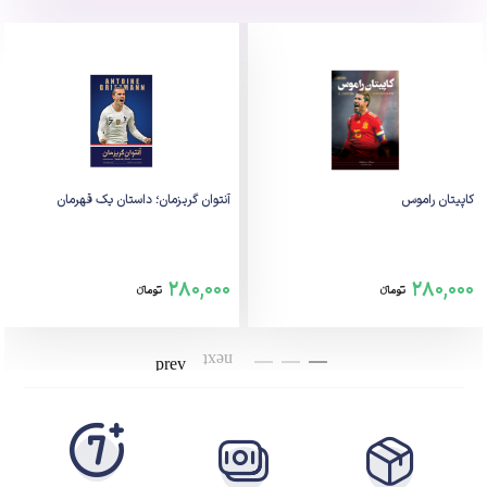
کاپیتان راموس
آنتوان گریزمان؛ داستان یک قهرمان
280,000
280,000
تومانء
تومانء