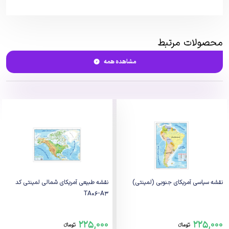
محصولات مرتبط
مشاهده همه
نقشه سیاسی آمریکای جنوبی (لمینتی)
نقشه طبیعی آمریکای شمالی لمینتی کد
TA06-A3
225,000
225,000
تومانء
تومانء