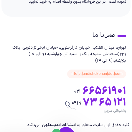
نموده است . در این فروشگاه بدون واسطه اقدام به خرید نمایید.
با ما
تماس
تهران، میدان انقلاب، خیابان کارگرجنوبی، خیابان لبافی‌نژادغربی، پلاک
229(ساختمان ستاره)، زنگ 1 شنبه الی چهارشنبه (9 الی 17)
پنج‌شنبه(9 الی 14)
info[at]andishekohan[dot]com
66561901
021
73 65 121
0919
پشتیبانی سریع
کلیه حقوق این سایت متعلق به
انتشارات اندیشه‌کهن
می‌باشد